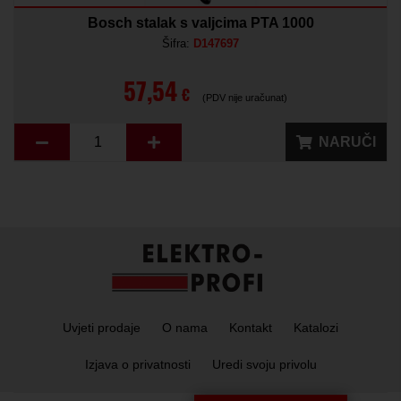
Bosch stalak s valjcima PTA 1000
Šifra:
D147697
57,54
€
(PDV nije uračunat)
NARUČI
Uvjeti prodaje
O nama
Kontakt
Katalozi
Izjava o privatnosti
Uredi svoju privolu