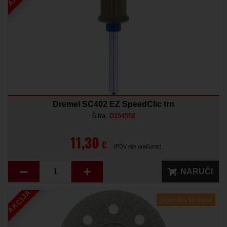
Dremel SC402 EZ SpeedClic trn
Šifra:
D154592
11,30
€
(PDV nije uračunat)
NARUČI
AKCIJA
Isporuka 10 dana