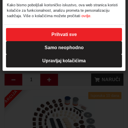
Kako bismo poboljšali korisničko iskustvo, ova web stranica koristi
kolačiće za funkcionalnost, analizu prometa te personalizaciju
sadržaja. Više o kolačićima možete pročitati
ovdje.
Prihvati sve
Dremel SC690 EZ SpeedClic set pribora za rezanje
Samo neophodno
Šifra:
D154564
23,16
Upravljaj kolačićima
€
(PDV nije uračunat)
NARUČI
AKCIJA
Isporuka 10 dana