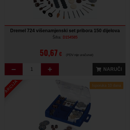
Dremel 724 višenamjenski set pribora 150 dijelova
Šifra:
D154585
50,67
€
(PDV nije uračunat)
NARUČI
AKCIJA
Isporuka 10 dana