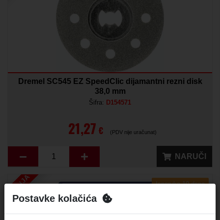
Dremel SC545 EZ SpeedClic dijamantni rezni disk
38,0 mm
Šifra:
D154571
21,27
€
(PDV nije uračunat)
NARUČI
AKCIJA
Isporuka 10 dana
Postavke kolačića