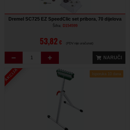
Dremel SC725 EZ SpeedClic set pribora, 70 dijelova
Šifra:
D154599
53,82
€
(PDV nije uračunat)
NARUČI
AKCIJA
Isporuka 10 dana