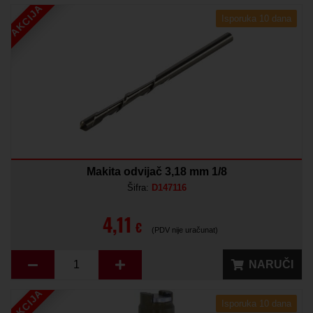
AKCIJA
Isporuka 10 dana
Makita odvijač 3,18 mm 1/8
Šifra:
D147116
4,11
€
(PDV nije uračunat)
NARUČI
AKCIJA
Isporuka 10 dana