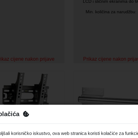
LCD i sličnim ekranima do 6
Min. količina za narudžbu:
ikaz cijene nakon prijave
Prikaz cijene nakon prij
olačića
Isporuka 48 sata
Isporuka 48
šali korisničko iskustvo, ova web stranica koristi kolačiće za funkci