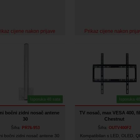
ikaz cijene nakon prijave
Prikaz cijene nakon prij
Isporuka 48 sata
Isporuka 48
ni bočni zidni nosač antene
TV nosač, max VESA 400, fi
30
Chestnut
Šifra:
PR76-953
Šifra:
OUTV400F2
i bočni zidni nosač antene 30
Kompatibilan s LED, OLED, 