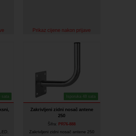
ave
Prikaz cijene nakon prijave
 sata
Isporuka 48 sata
ksni,
Zakrivljeni zidni nosač antene
250
Šifra:
PR76-888
QLED,
Zakrivljeni zidni nosač antene 250