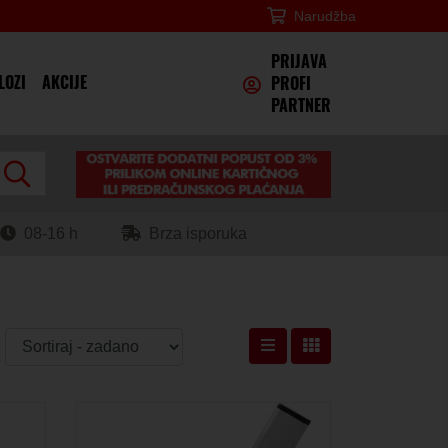
Narudžba
×
PRIJAVA
LOZI
AKCIJE
PROFI
PARTNER
08-16 h
Brza isporuka