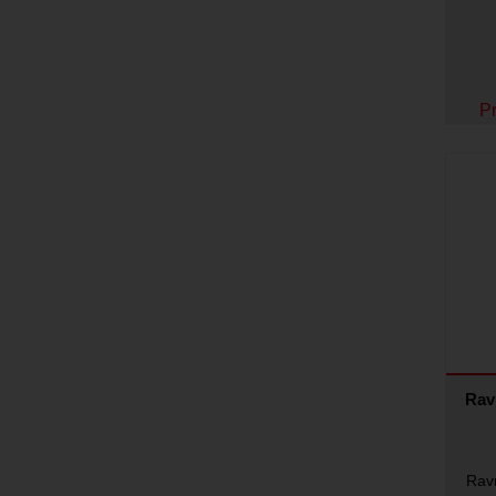
Pr
Rav
Ravn