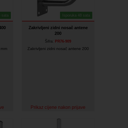
 sata
Isporuka 48 sata
/400
Zakrivljeni zidni nosač antene
200
Šifra:
PR76-909
0 mm
Zakrivljeni zidni nosač antene 200
ave
Prikaz cijene nakon prijave