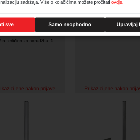
TV nosač, max VESA 200,
Ravni bočni zidni nosač an
nalizaciju sadržaja. Više o kolačićima možete pročitati
ovdje.
nagibni, Maple
40
Šifra:
OUTV200T
Šifra:
PR76-887
ti sve
rikladan za većinu televizora
Samo neophodno
Ravni bočni zidni nosač ante
Upravljaj
veličine 23"–42".
in. količina za narudžbu:
1
ikaz cijene nakon prijave
Prikaz cijene nakon prij