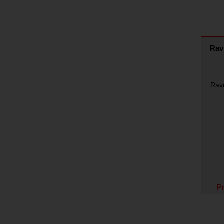
Rav
Ravn
Pr