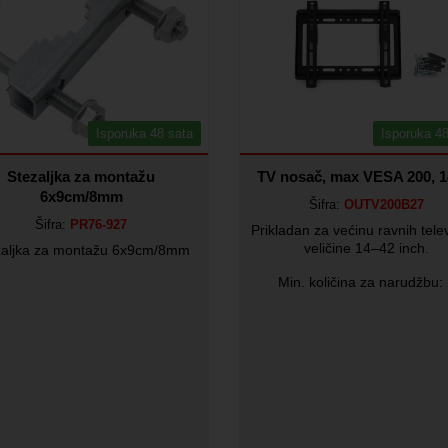
Isporuka 48 sata
Isporuka 48
Stezaljka za montažu
TV nosač, max VESA 200, 1
6x9cm/8mm
Šifra:
OUTV200B27
Šifra:
PR76-927
Prikladan za većinu ravnih tele
veličine 14–42 inch.
zaljka za montažu 6x9cm/8mm
Min. količina za narudžbu: