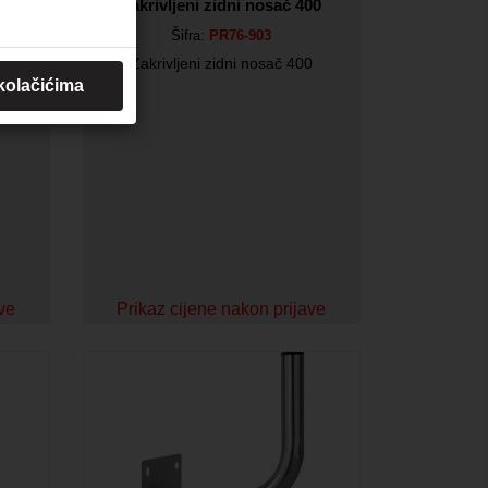
tene
Zakrivljeni zidni nosač 400
Šifra:
PR76-903
Zakrivljeni zidni nosač 400
ne 40
 kolačićima
ave
Prikaz cijene nakon prijave