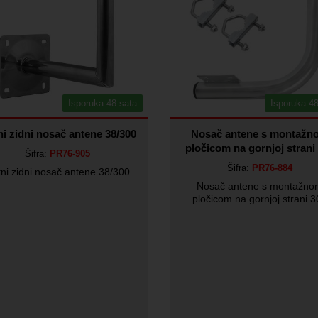
Isporuka 48 sata
Isporuka 48
i zidni nosač antene 38/300
Nosač antene s montažn
pločicom na gornjoj strani
Šifra:
PR76-905
Šifra:
PR76-884
ni zidni nosač antene 38/300
Nosač antene s montažn
pločicom na gornjoj strani 