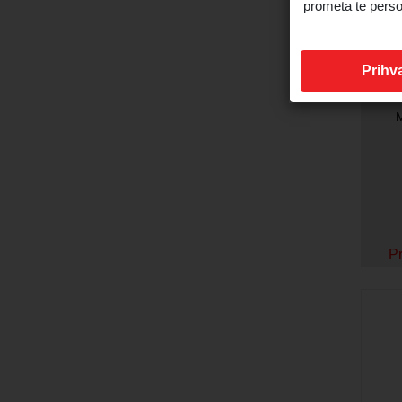
prometa te perso
Prihva
P
M
Pr