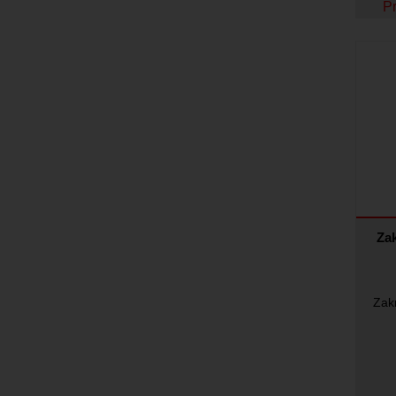
Pr
Zak
Zakr