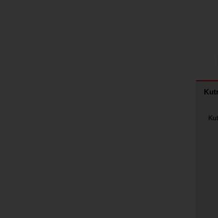
Kutn
Kut