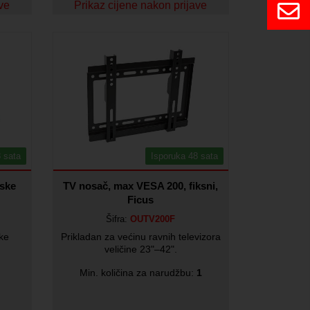
ave
Prikaz cijene nakon prijave
 sata
Isporuka 48 sata
tske
TV nosač, max VESA 200, fiksni,
Ficus
Šifra:
OUTV200F
ske
Prikladan za većinu ravnih televizora
veličine 23"–42".
Min. količina za narudžbu:
1