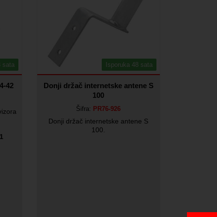
 sata
Isporuka 48 sata
4-42
Donji držač internetske antene S
100
Šifra:
PR76-926
vizora
Donji držač internetske antene S
100.
1