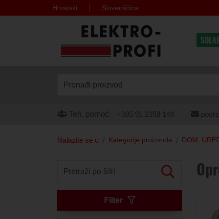
Hrvatski
Slovenščina
SOLA
Pronađi proizvod
Teh. pomoć:
+385 91 2358 144
podrs
Nalazite se u
Kategorije proizvoda
DOM, URED
Opr
Pretraži po šifri
Filter