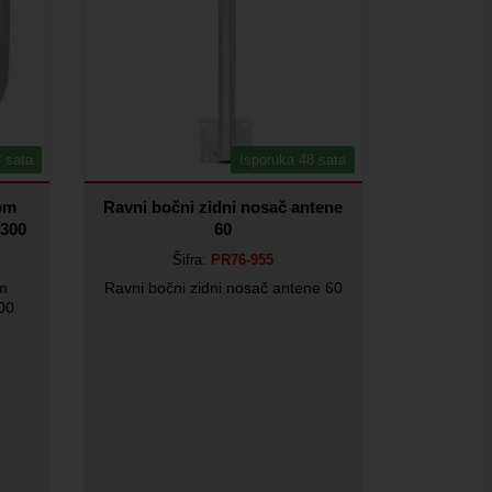
 sata
Isporuka 48 sata
om
Ravni bočni zidni nosač antene
 300
60
Šifra:
PR76-955
om
Ravni bočni zidni nosač antene 60
300