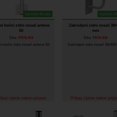
Isporuka 48 sata
Isporuka 48
ni bočni zidni nosač antene
Zakrivljeni zidni nosač 38
50
mm
Šifra:
PR76-954
Šifra:
PR76-936
i bočni zidni nosač antene 50
Zakrivljeni zidni nosač 38/40
ikaz cijene nakon prijave
Prikaz cijene nakon prij