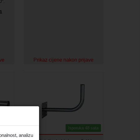
0".
1
ave
Prikaz cijene nakon prijave
 sata
Isporuka 48 sata
onalnost, analizu