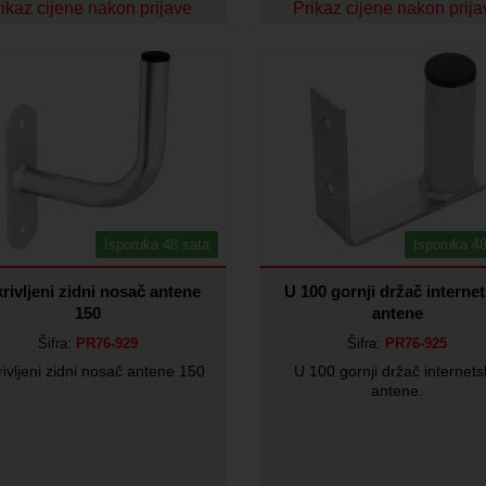
ikaz cijene nakon prijave
Prikaz cijene nakon prij
Isporuka 48 sata
Isporuka 48
rivljeni zidni nosač antene
U 100 gornji držač interne
150
antene
Šifra:
PR76-929
Šifra:
PR76-925
ivljeni zidni nosač antene 150
U 100 gornji držač internet
antene.