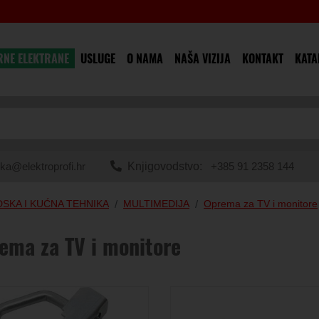
RNE ELEKTRANE
USLUGE
O NAMA
NAŠA VIZIJA
KONTAKT
KATA
ka@elektroprofi.hr
Knjigovodstvo:
+385 91 2358 144
SKA I KUĆNA TEHNIKA
MULTIMEDIJA
Oprema za TV i monitore
ema za TV i monitore