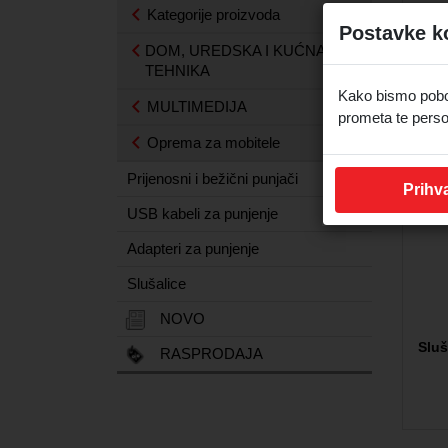
Kategorije proizvoda
Postavke k
DOM, UREDSKA I KUĆNA
Prij
TEHNIKA
Kako bismo pobolj
MULTIMEDIJA
prometa te perso
Oprema za mobitele
Prijenosni i bežični punjači
Prihva
USB kabeli za punjenje
Adapteri za punjenje
Slušalice
NOVO
Sluš
RASPRODAJA