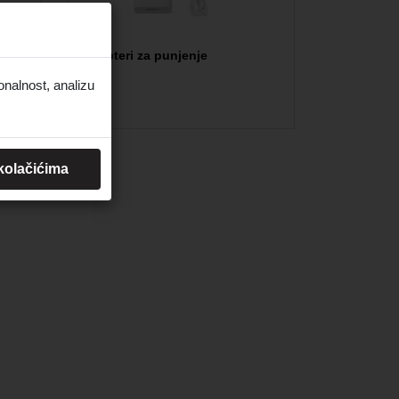
Adapteri za punjenje
onalnost, analizu
 kolačićima