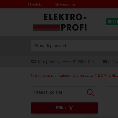
Hrvatski
Slovenščina
SOLA
Pronađi proizvod
Teh. pomoć:
+385 91 2358 144
podrs
Nalazite se u
Kategorije proizvoda
DOM, URED
Pretraži po šifri
Filter