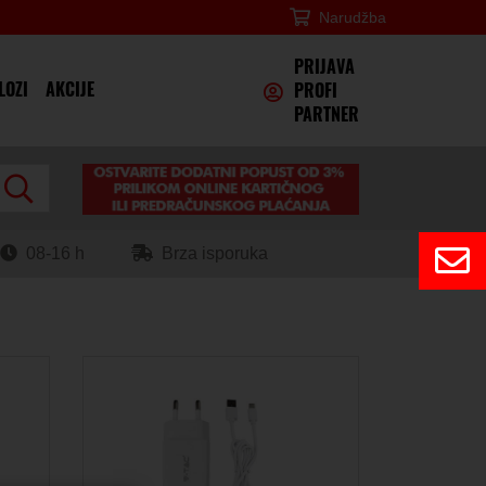
Narudžba
×
PRIJAVA
LOZI
AKCIJE
PROFI
PARTNER
08-16 h
Brza isporuka