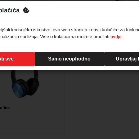
olačića
enosni i bežični punjači
USB kabeli za punjenje
šali korisničko iskustvo, ova web stranica koristi kolačiće za funkci
nalizaciju sadržaja. Više o kolačićima možete pročitati
ovdje.
ti sve
Samo neophodno
Upravljaj
alice