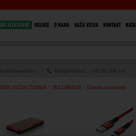
RNE ELEKTRANE
USLUGE
O NAMA
NAŠA VIZIJA
KONTAKT
KATA
ka@elektroprofi.hr
Knjigovodstvo:
+385 91 2358 144
SKA I KUĆNA TEHNIKA
MULTIMEDIJA
Oprema za mobitele