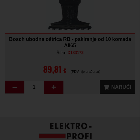
Bosch ubodna oštrica RB - pakiranje od 10 komada
AII65
Šifra:
D183173
89,81
€
(PDV nije uračunat)
NARUČI