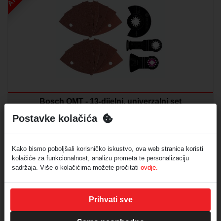
Bosch OMT - 13-dijelni, univerzalni set
Šifra:
D599251
Postavke kolačića
38,56
€
(PDV nije uračunat)
Kako bismo poboljšali korisničko iskustvo, ova web stranica koristi
kolačiće za funkcionalnost, analizu prometa te personalizaciju
NARUČI
sadržaja. Više o kolačićima možete pročitati
ovdje.
AKCIJA
Isporuka 10 dana
Prihvati sve