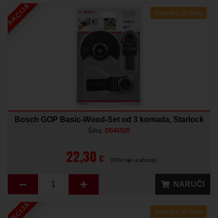
AKCIJA
Isporuka 10 dana
Bosch GOP Basic-Wood-Set od 3 komada, Starlock
Šifra:
D546520
22,30
€
(PDV nije uračunat)
NARUČI
AKCIJA
Isporuka 10 dana