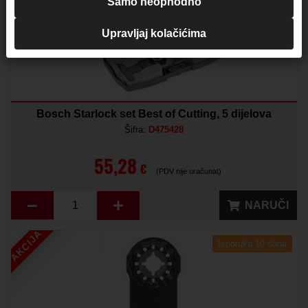
Samo neophodno
Upravljaj kolačićima
Bosch Starlock set Best of Cutting, 5 dijelova
Šifra:
D475428
55,28
€
(PDV nije uračunat)
NARUČI
AKCIJA
Isporuka 10 dana