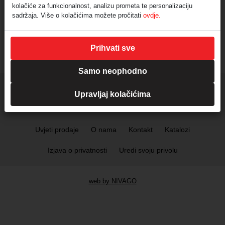
rasvjeta CREE čip - 6
CREE čip - 3 godina
kolačiće za funkcionalnost, analizu prometa te personalizaciju
godina garancije
garancije
sadržaja. Više o kolačićima možete pročitati
ovdje.
Prihvati sve
Samo neophodno
Upravljaj kolačićima
Uvjeti prodaje
O nama
Kontakt
Katalozi
Izjava o privatnosti
Uredi svoju privolu
web by NIVAGO