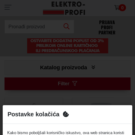
0
×
PRIJAVA
PROFI
Pronađi proizvod
PARTNER
Katalog proizvoda
Filter
Postavke kolačića
Industrijska UFO
Evakuacijska rasvjeta
Kako bismo poboljšali korisničko iskustvo, ova web stranica koristi