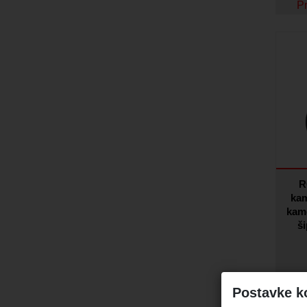
Pr
R
kam
kam
š
P
Postavke k
I