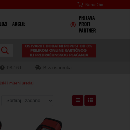
Narudžba
×
PRIJAVA
LOZI
AKCIJE
PROFI
PARTNER
08-16 h
Brza isporuka
jski i mjerni uređaji