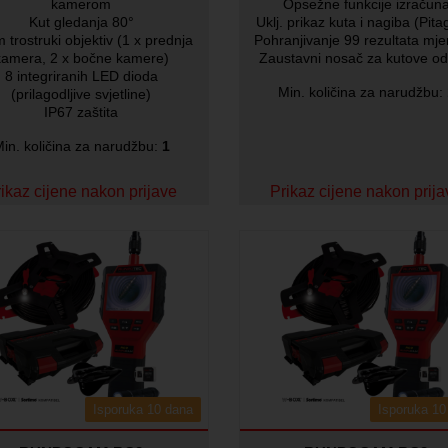
kamerom
Opsežne funkcije izračun
Kut gledanja 80°
Uklj. prikaz kuta i nagiba (Pita
 trostruki objektiv (1 x prednja
Pohranjivanje 99 rezultata mje
kamera, 2 x bočne kamere)
Zaustavni nosač za kutove od
8 integriranih LED dioda
Min. količina za narudžbu:
(prilagodljive svjetline)
IP67 zaštita
in. količina za narudžbu:
1
ikaz cijene nakon prijave
Prikaz cijene nakon prij
Isporuka 10 dana
Isporuka 10