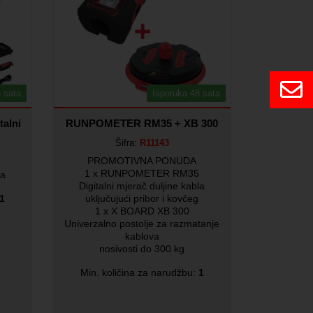
 sata
Isporuka 48 sata
alni
RUNPOMETER RM35 + XB 300
Šifra:
R11143
PROMOTIVNA PONUDA
1 x RUNPOMETER RM35
la
Digitalni mjerač duljine kabla
1
uključujući pribor i kovčeg
1 x X BOARD XB 300
Univerzalno postolje za razmatanje
kablova
nosivosti do 300 kg
Min. količina za narudžbu:
1