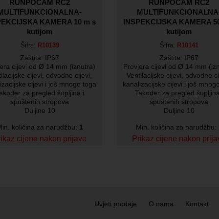
RUNPOCAM RC2
RUNPOCAM RC2
MULTIFUNKCIONALNA-
MULTIFUNKCIONALNA
PEKCIJSKA KAMERA 10 m s
INSPEKCIJSKA KAMERA 50
kutijom
kutijom
Šifra:
R10139
Šifra:
R10141
Zaštita: IP67
Zaštita: IP67
era cijevi od Ø 14 mm (iznutra)
Provjera cijevi od Ø 14 mm (iz
ilacijske cijevi, odvodne cijevi,
Ventilacijske cijevi, odvodne ci
izacijske cijevi i još mnogo toga
kanalizacijske cijevi i još mnog
akođer za pregled šupljina i
Također za pregled šupljina
spuštenih stropova
spuštenih stropova
Duljine 10
Duljine 10
in. količina za narudžbu:
1
Min. količina za narudžbu:
ikaz cijene nakon prijave
Prikaz cijene nakon prij
Uvjeti prodaje
O nama
Kontakt