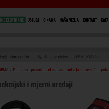
RNE ELEKTRANE
USLUGE
O NAMA
NAŠA VIZIJA
KONTAKT
KATA
ka@elektroprofi.hr
Knjigovodstvo:
+385 91 2358 144
PREMA
Runpotec - profesionalni alati za instalaciju kablova
Inspekci
pekcijski i mjerni uređaji