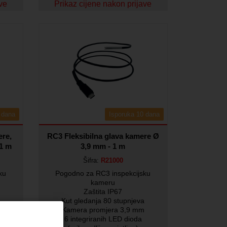
ave
Prikaz cijene nakon prijave
 dana
Isporuka 10 dana
ere,
RC3 Fleksibilna glava kamere Ø
 1 m
3,9 mm - 1 m
Šifra:
R21000
ku
Pogodno za RC3 inspekcijsku
kameru
Zaštita IP67
Kut gledanja 80 stupnjeva
ednja
Kamera promjera 3,9 mm
6 integriranih LED dioda