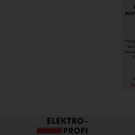
INS
Provj
Vent
kanal
T
M
Pr