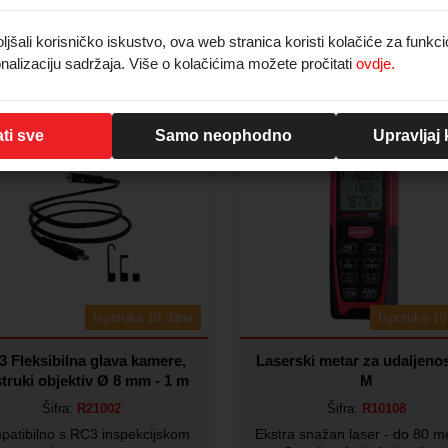
6 integriranih LED dioda
žnih cijevi, kanalizacijskih cijevi
(prilagodljive svjetline)
i sl.
Namijenjeno za
šali korisničko iskustvo, ova web stranica koristi kolačiće za funkci
ogodno za pregled šupljina i
spuštenih stropova
nalizaciju sadržaja. Više o kolačićima možete pročitati
ovdje.
Min. količina za narudžbu:
Karakteristike:
ikaz cijene nakon prijave
Prikaz cijene nakon prij
in. količina za narudžbu:
1
ti sve
Samo neophodno
Upravljaj
Isporuka 10 dana
Isporuka 10
 Fleksibilna glava kamere,
Laserski metar za udaljeno
struki objektiv Ø 8 mm - 1 m
M
Šifra:
R21002
Šifra:
R10108
patibilno s RC3 inspekcijskom
Ekstra snažan laser - do 80 m