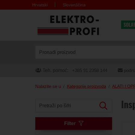
Hrvatski
Slovenščina
SOLA
Pronađi proizvod
Teh. pomoć:
+385 91 2358 144
podrs
Nalazite se u
Kategorije proizvoda
ALATI I O
Ins
Pretraži po šifri
Filter