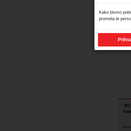
drena
Kako bismo pobolj
P
prometa te perso
Pr
M
Prihva
RC3
tro
Kom