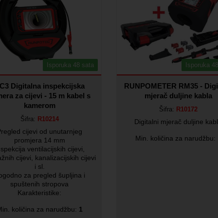
Isporuka 48 sata
Isporuka 48
C3 Digitalna inspekcijska
RUNPOMETER RM35 - Digit
era za cijevi - 15 m kabel s
mjerač duljine kabla
kamerom
Šifra:
R10172
Šifra:
R10214
Digitalni mjerač duljine kab
regled cijevi od unutarnjeg
Min. količina za narudžbu:
promjera 14 mm
nspekcija ventilacijskih cijevi,
žnih cijevi, kanalizacijskih cijevi
i sl.
ogodno za pregled šupljina i
spuštenih stropova
Karakteristike:
in. količina za narudžbu:
1