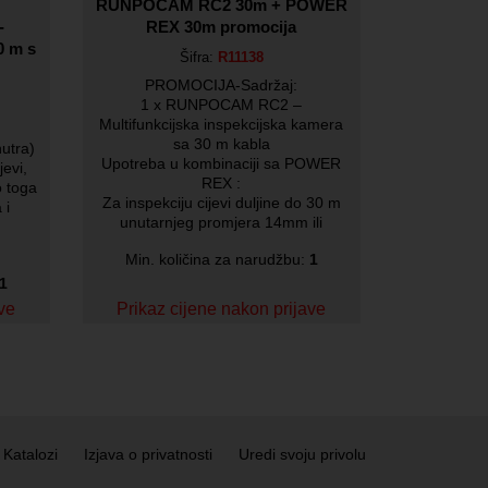
RUNPOCAM RC2 30m + POWER
-
REX 30m promocija
 m s
Šifra:
R11138
PROMOCIJA-Sadržaj:
1 x RUNPOCAM RC2 –
Multifunkcijska inspekcijska kamera
sa 30 m kabla
nutra)
Upotreba u kombinaciji sa POWER
jevi,
REX :
o toga
Za inspekciju cijevi duljine do 30 m
 i
unutarnjeg promjera 14mm ili
Min. količina za narudžbu:
1
1
ave
Prikaz cijene nakon prijave
Katalozi
Izjava o privatnosti
Uredi svoju privolu