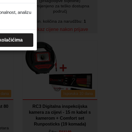
(prilagodljive svjetline)
Namijenjeno za teško dostupna
područj
onalnost, analizu
1
Min. količina za narudžbu:
1
ave
Prikaz cijene nakon prijave
 kolačićima
 dana
Isporuka 10 dana
st 80
RC3 Digitalna inspekcijska
kamera za cijevi - 15 m kabel s
kamerom + Comfort set
Runposticks (19 komada)
etara