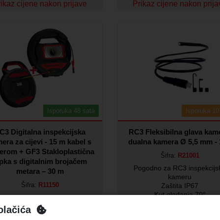
ikaz cijene nakon prijave
Prikaz cijene nakon prij
Isporuka 48 sata
Isporuka 10
C3 Digitalna inspekcijska
RC3 Fleksibilna glava kam
era za cijevi - 15 m kabel s
dualna kamera Ø 5,5 mm -
erom + GF3 Stakloplastična
Šifra:
R21001
ipka s digitalnim brojačem
Pogodno za RC3 inspekcijs
metara – 30 m
kameru
Šifra:
R11150
Zaštita IP67
Kut gledanja 70°
regled cijevi od unutarnjeg
5,5 mm dualna kamera (1 x pr
promjera 14 mm
olačića
i 1 x bočna kamera)
nspekcija ventilacijskih cijevi,