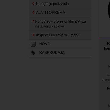
Kategorije proizvoda
ALATI I OPREMA
Runpotec - profesionalni alati za
instalaciju kablova
Inspekcijski i mjerni uređaji
R
NOVO
kam
RASPRODAJA
P
I
drena
P
M