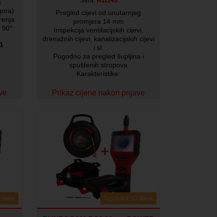
Šifra:
R11149
a
gora)
Pregled cijevi od unutarnjeg
renja
promjera 14 mm
 90°
Inspekcija ventilacijskih cijevi,
drenažnih cijevi, kanalizacijskih cijevi
1
i sl.
Pogodno za pregled šupljina i
spuštenih stropova
Karakteristike:
Min. količina za narudžbu:
1
ave
Prikaz cijene nakon prijave
 dana
Isporuka 10 dana