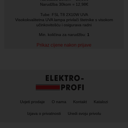
Narudžba 30kom = 12,98€
Tube: FSL T8 2X10W UVA
Visokokvalitetna UVA lampa privlači štetnike s visokom
učinkovitošću i osigurava radni
Min. količina za narudžbu:
1
Prikaz cijene nakon prijave
Uvjeti prodaje
O nama
Kontakt
Katalozi
Izjava o privatnosti
Uredi svoju privolu