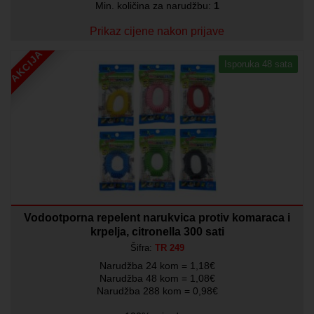
Min. količina za narudžbu:
1
Prikaz cijene nakon prijave
AKCIJA
Isporuka 48 sata
Vodootporna repelent narukvica protiv komaraca i
krpelja, citronella 300 sati
Šifra:
TR 249
Narudžba 24 kom = 1,18€
Narudžba 48 kom = 1,08€
Narudžba 288 kom = 0,98€