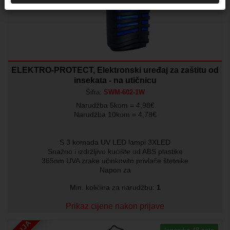
ELEKTRO-PROTECT, Elektronski uređaj za zaštitu od
insekata - na utičnicu
Šifra:
SWM-602-1W
Narudžba 5kom = 4,98€
Narudžba 10kom = 4,78€
S 3 komada UV LED lampi 3XLED
Snažno i izdržljivo kućište od ABS plastike
365nm UVA zrake učinkovito privlače štetnike
Napon za
Min. količina za narudžbu:
1
Prikaz cijene nakon prijave