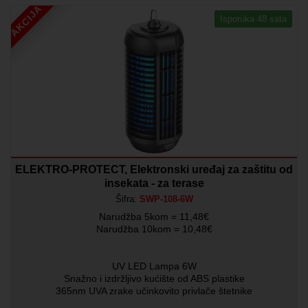
AKCIJA
Isporuka 48 sata
ELEKTRO-PROTECT, Elektronski uređaj za zaštitu od
insekata - za terase
Šifra:
SWP-108-6W
Narudžba 5kom = 11,48€
Narudžba 10kom = 10,48€
UV LED Lampa 6W
Snažno i izdržljivo kućište od ABS plastike
365nm UVA zrake učinkovito privlače štetnike