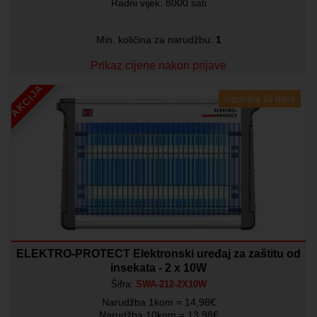
Radni vijek: 8000 sati
Min. količina za narudžbu:
1
Prikaz cijene nakon prijave
AKCIJA
Isporuka 10 dana
ELEKTRO-PROTECT Elektronski uređaj za zaštitu od
insekata - 2 x 10W
Šifra:
SWA-212-2X10W
Narudžba 1kom = 14,98€
Narudžba 10kom = 13,98€