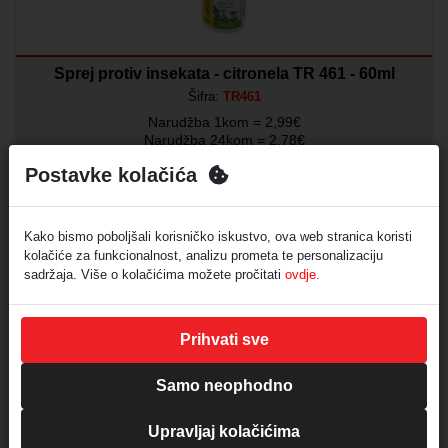
Sprej protiv insekata - citronela TR 461 - 60ml
Šifra:
TR461
Narudžba 1kom = 2,99€
Narudžba 24kom = 2,78€
Narudžba 144kom = 2,48€
Postavke kolačića
Sadržaj: 60 ml
Sastav: 92% voda, 8% citronella
Nije prikladno za djecu mlađu od 3 godine i osobe sklone
Kako bismo poboljšali korisničko iskustvo, ova web stranica koristi
alergija
kolačiće za funkcionalnost, analizu prometa te personalizaciju
sadržaja. Više o kolačićima možete pročitati
ovdje.
Min. količina za narudžbu:
12
Prikaz cijene nakon prijave
Prihvati sve
AKCIJA
Isporuka 48 sata
Samo neophodno
Upravljaj kolačićima