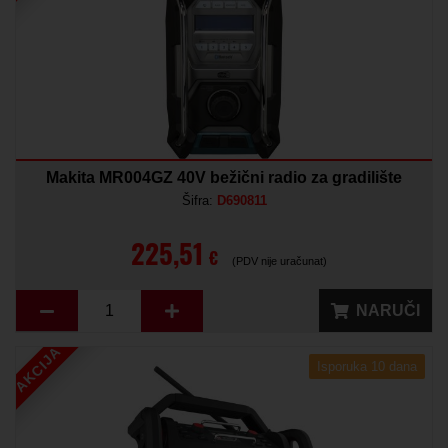
Makita MR004GZ 40V bežični radio za gradilište
Šifra:
D690811
225,51
€
(PDV nije uračunat)
NARUČI
AKCIJA
Isporuka 10 dana