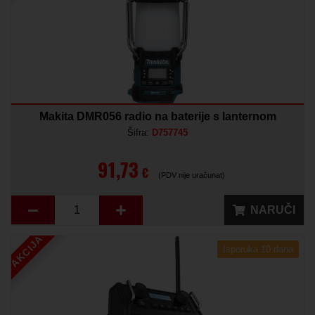
Makita DMR056 radio na baterije s lanternom
Šifra:
D757745
91,73
€
(PDV nije uračunat)
NARUČI
AKCIJA
Isporuka 10 dana