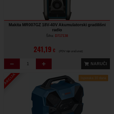
Makita MR007GZ 18V-40V Akumulatorski gradilišni
radio
Šifra:
D717138
241,19
€
(PDV nije uračunat)
NARUČI
AKCIJA
Isporuka 10 dana