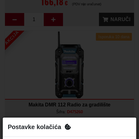
166,18
€
(PDV nije uračunat)
NARUČI
AKCIJA
Isporuka 10 dana
Makita DMR 112 Radio za gradilište
Šifra:
D475260
176,80
Postavke kolačića
€
(PDV nije uračunat)