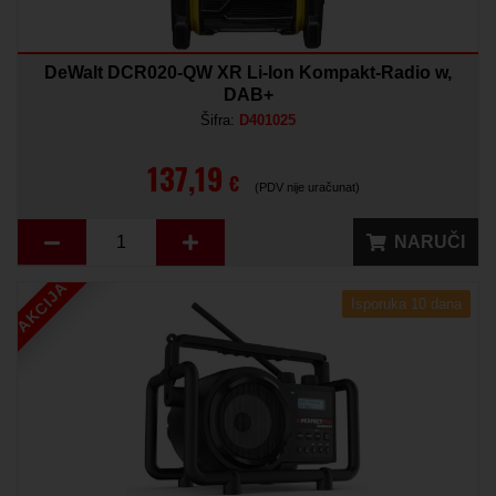
DeWalt DCR020-QW XR Li-Ion Kompakt-Radio w,
DAB+
Šifra:
D401025
137,19
€
(PDV nije uračunat)
NARUČI
AKCIJA
Isporuka 10 dana