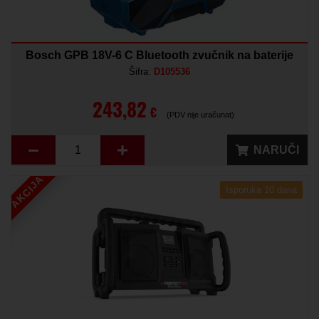
Bosch GPB 18V-6 C Bluetooth zvučnik na baterije
Šifra:
D105536
243,82
€
(PDV nije uračunat)
NARUČI
AKCIJA
Isporuka 10 dana