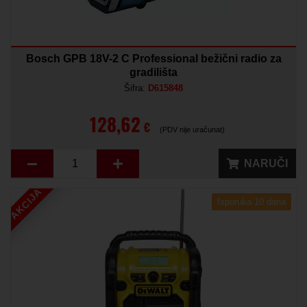
Bosch GPB 18V-2 C Professional bežični radio za
gradilišta
Šifra:
D615848
128,62
€
(PDV nije uračunat)
NARUČI
AKCIJA
Isporuka 10 dana