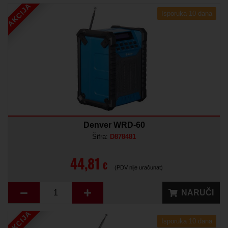
AKCIJA
Isporuka 10 dana
Denver WRD-60
Šifra:
D878481
44,81
€
(PDV nije uračunat)
NARUČI
AKCIJA
Isporuka 10 dana