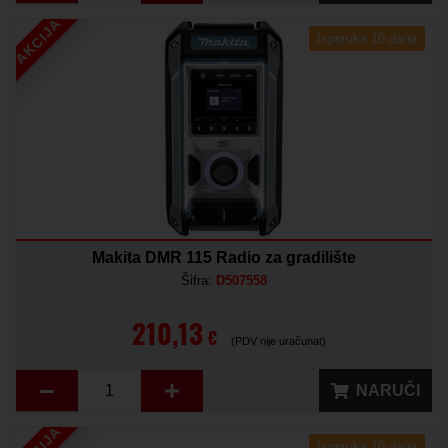
AKCIJA
Isporuka 10 dana
Makita DMR 115 Radio za gradilište
Šifra:
D507558
210,13
€
(PDV nije uračunat)
NARUČI
Isporuka 10 dana