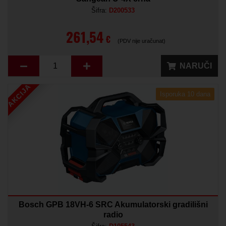
Šifra:
D200533
261,54
€
(PDV nije uračunat)
NARUČI
AKCIJA
Isporuka 10 dana
Bosch GPB 18VH-6 SRC Akumulatorski gradilišni
radio