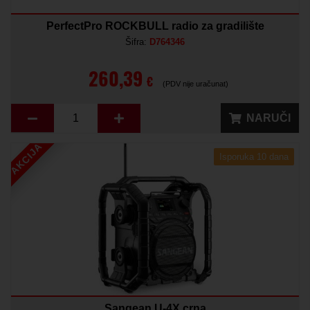
PerfectPro ROCKBULL radio za gradilište
Šifra:
D764346
260,39
€
(PDV nije uračunat)
NARUČI
AKCIJA
Isporuka 10 dana
Sangean U-4X crna