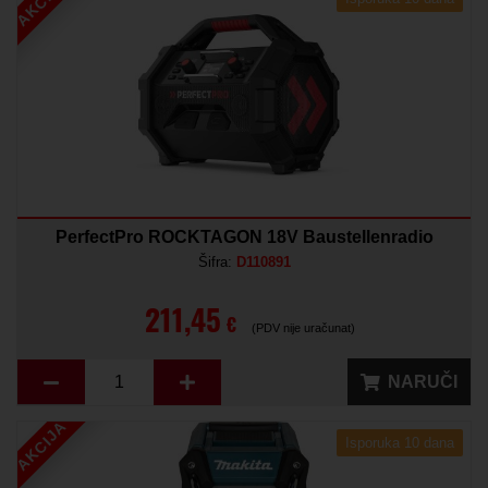
AKCIJA
PerfectPro ROCKTAGON 18V Baustellenradio
Šifra:
D110891
211,45
€
(PDV nije uračunat)
NARUČI
AKCIJA
Isporuka 10 dana