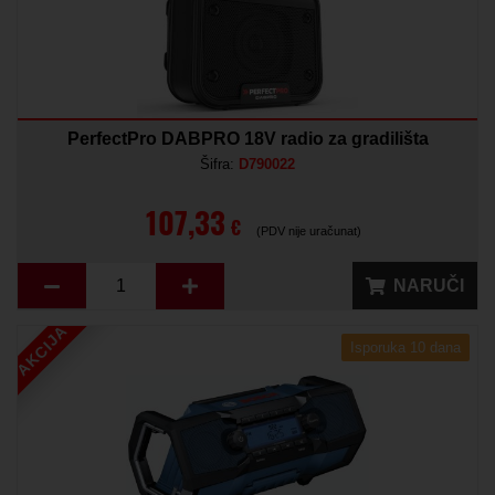
PerfectPro DABPRO 18V radio za gradilišta
Šifra:
D790022
107,33
€
(PDV nije uračunat)
NARUČI
AKCIJA
Isporuka 10 dana