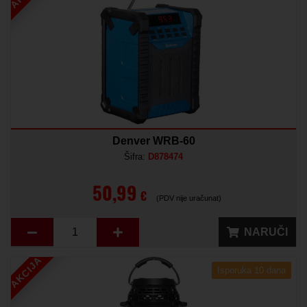
Denver WRB-60
Šifra:
D878474
50,99
€
(PDV nije uračunat)
NARUČI
AKCIJA
Isporuka 10 dana