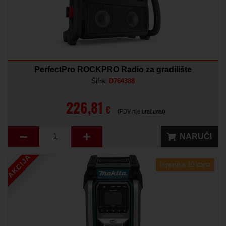
PerfectPro ROCKPRO Radio za gradilište
Šifra:
D764388
226,81
€
(PDV nije uračunat)
NARUČI
AKCIJA
Isporuka 10 dana