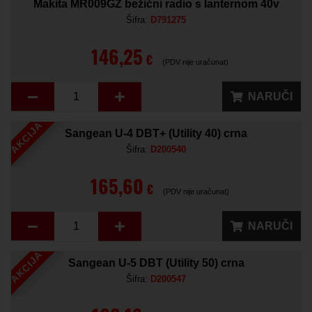
Makita MR009GZ bežični radio s lanternom 40v
Šifra:
D791275
146,25
€
(PDV nije uračunat)
NARUČI
AKCIJA
Sangean U-4 DBT+ (Utility 40) crna
Šifra:
D200540
165,60
€
(PDV nije uračunat)
NARUČI
AKCIJA
Sangean U-5 DBT (Utility 50) crna
Šifra:
D200547