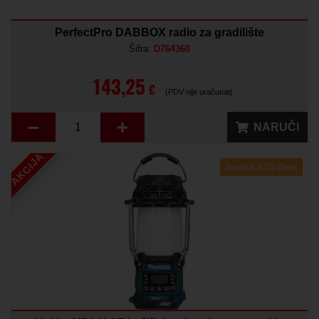
PerfectPro DABBOX radio za gradilište
Šifra:
D764360
143,25
€
(PDV nije uračunat)
NARUČI
AKCIJA
Isporuka 10 dana