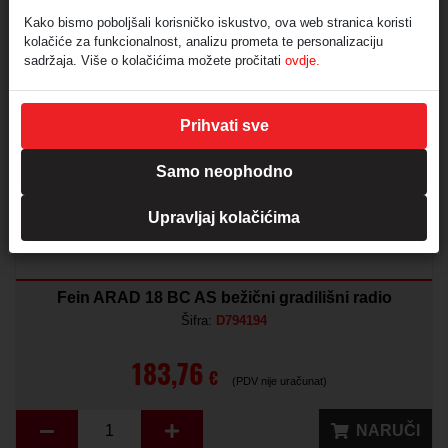
NARUČI
Kako bismo poboljšali korisničko iskustvo, ova web stranica koristi
kolačiće za funkcionalnost, analizu prometa te personalizaciju
sadržaja. Više o kolačićima možete pročitati
ovdje.
AKCIJA
Isporuka 10 dana
Prihvati sve
Samo neophodno
Upravljaj kolačićima
Fein ARAD 18 BC AS bežični gradilišni radio
Šifra:
D794194
183,76
€
(PDV nije uračunat)
NARUČI