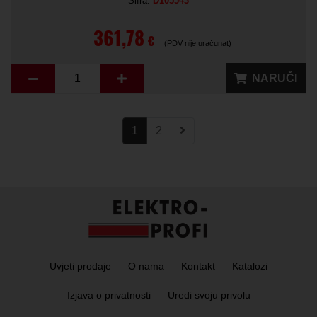
Šifra:
D105543
361,78
€
(PDV nije uračunat)
NARUČI
1
2
Uvjeti prodaje
O nama
Kontakt
Katalozi
Izjava o privatnosti
Uredi svoju privolu