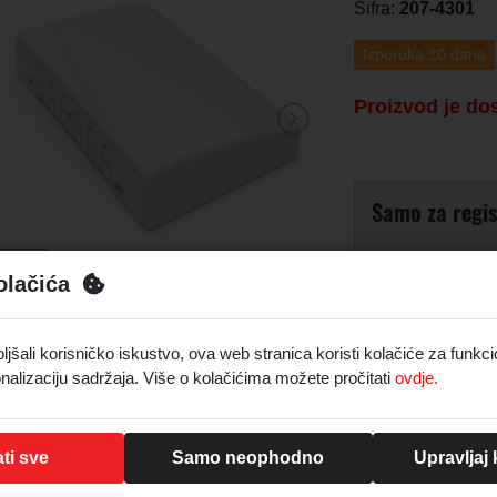
Šifra:
207-4301
Isporuka 10 dana
Proizvod je do
Samo za regis
Registrirajte se
olačića
Prijava
šali korisničko iskustvo, ova web stranica koristi kolačiće za funkci
nalizaciju sadržaja. Više o kolačićima možete pročitati
ovdje.
Opis
Širina: 225 mm / 
ti sve
Samo neophodno
Upravljaj
Visina od površi
Dubina: 145 mm /