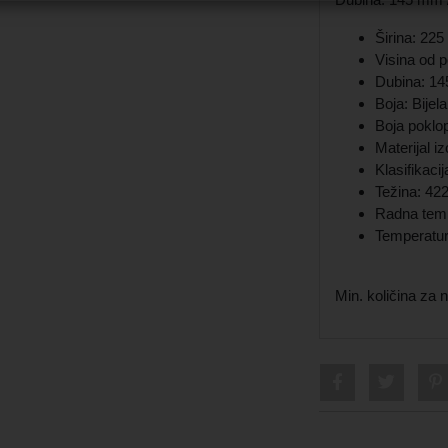
Širina: 225
Visina od 
Dubina: 14
Boja: Bijela
Boja poklop
Materijal i
Klasifikaci
Težina: 422
Radna temp
Temperatur
Min. količina za