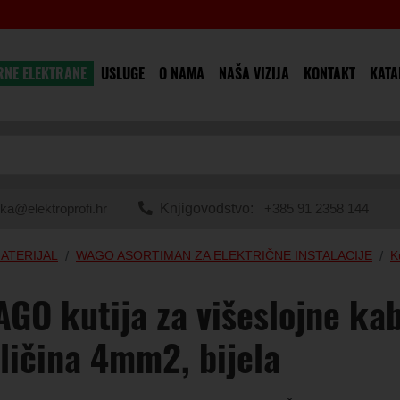
RNE ELEKTRANE
USLUGE
O NAMA
NAŠA VIZIJA
KONTAKT
KATA
ka@elektroprofi.hr
Knjigovodstvo:
+385 91 2358 144
ATERIJAL
WAGO ASORTIMAN ZA ELEKTRIČNE INSTALACIJE
K
GO kutija za višeslojne kab
ličina 4mm2, bijela