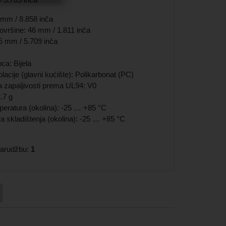
 mm / 8.858 inča
površine: 46 mm / 1.811 inča
5 mm / 5.709 inča
ca: Bijela
zolacije (glavni kućište): Polikarbonat (PC)
ja zapaljivosti prema UL94: V0
.7 g
eratura (okolina): -25 … +85 °C
a skladištenja (okolina): -25 … +85 °C
 narudžbu:
1