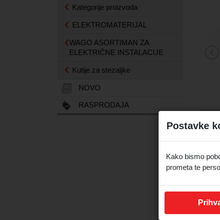
Kategorije proizvoda
ELEKTROMATERIJAL
WAGO ASORTIMAN ZA
ELEKTRIČNE INSTALACIJE
Kutije za stezaljke
NOVO
RASPRODAJA
Postavke k
Kako bismo pobolj
prometa te perso
Prihva