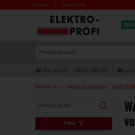
Hrvatski
Slovenščina
SOLA
Pronađi proizvod
Teh. pomoć:
+385 91 2358 144
podrs
Nalazite se u
Kategorije proizvoda
ELEKTROM
WA
Pretraži po šifri
ve
Filter