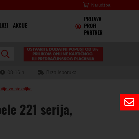
Narudžba
×
PRIJAVA
LOZI
AKCIJE
PROFI
PARTNER
08-16 h
Brza isporuka
utije za stezaljke
ele 221 serija,