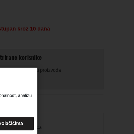
stupan kroz 10 dana
trirane korisnike
 za prikaz ili kupnju proizvoda
onalnost, analizu
8.858 inča
 kolačićima
ne: 46 mm / 1.811 inča
 5.709 inča