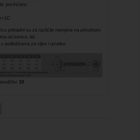
da: pocinčano
om=1C
ericu prikladni su za različite namjene na prirodnom
ma od iverice, itd.
i s podloškama za vijke i umetke.
 narudžbu:
10