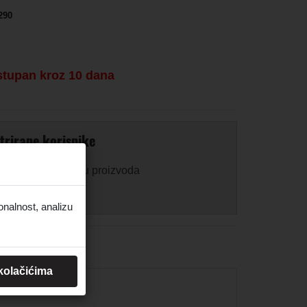
290
stupan kroz 10 dana
trirane korisnike
 za prikaz ili kupnju proizvoda
onalnost, analizu
 kolačićima