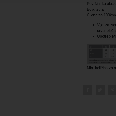
Površinska obra
Boja: žuta
Cijena za 100k
Vijci za iv
drvu, ploča
Upotrebljiv
Min. količina za