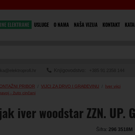
RNE ELEKTRANE
USLUGE
O NAMA
NAŠA VIZIJA
KONTAKT
KATA
ka@elektroprofi.hr
Knjigovodstvo:
+385 91 2358 144
MONTAŽNI PRIBOR
VIJCI ZA DRVO I GRAĐEVINU
Iver vijci
avoj - žuto cinčani
jak iver woodstar ZZN. UP. 
Šifra:
296 3518M