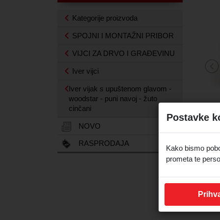
Kategorije proizvoda
SPOJNI I MONTAŽNI PRIBOR
VIJCI ZA DRVO I GRAĐEVINU
Iver vijci
Iver vijak s upuštenom glavom -
woodstar - puni navoj - žuto
cinčani
Postavke k
NOVO
RASPRODAJA
Kako bismo pobolj
prometa te perso
Prihva