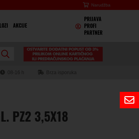
Narudžba
×
PRIJAVA
LOZI
AKCIJE
PROFI
PARTNER
08-16 h
Brza isporuka
GL. PZ2 3,5X18