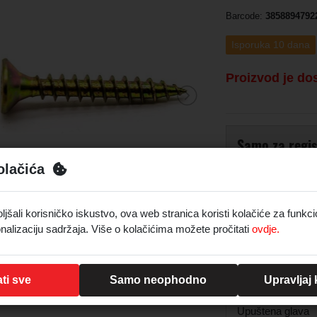
Barcode:
3858894792
Isporuka 10 dana
Proizvod je do
Samo za regis
olačića
Registrirajte se
Prijava
šali korisničko iskustvo, ova web stranica koristi kolačiće za funkci
nalizaciju sadržaja. Više o kolačićima možete pročitati
ovdje.
Opis
ti sve
Samo neophodno
Upravljaj
DIN: 7505
Upuštena glava