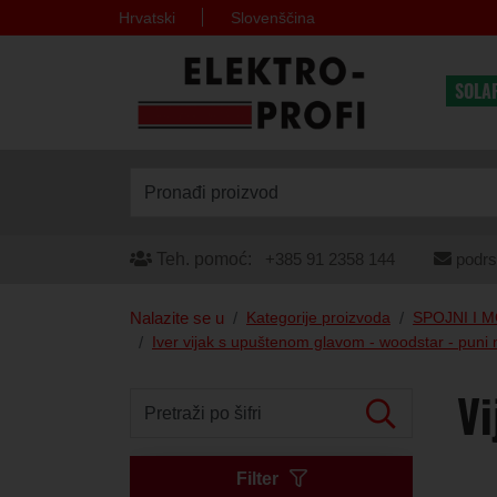
Hrvatski
Slovenščina
SOLA
Pronađi proizvod
Teh. pomoć:
+385 91 2358 144
podrs
Nalazite se u
Kategorije proizvoda
SPOJNI I 
Iver vijak s upuštenom glavom - woodstar - puni n
Vi
Pretraži po šifri
Filter