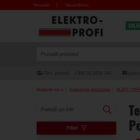
Hrvatski
Slovenščina
SOLA
Pronađi proizvod
Teh. pomoć:
+385 91 2358 144
podrs
Nalazite se u
Kategorije proizvoda
ALATI I O
Te
Pretraži po šifri
Pe
Filter