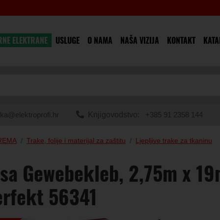
RNE ELEKTRANE
USLUGE
O NAMA
NAŠA VIZIJA
KONTAKT
KATA
ka@elektroprofi.hr
Knjigovodstvo:
+385 91 2358 144
PREMA
Trake, folije i materijal za zaštitu
Ljepljive trake za tkaninu
sa Gewebekleb, 2,75m x 19
rfekt 56341