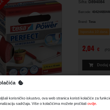
JA
Šifra:
D894084
Barcode:
4042448044
Brand:
Tesa
Isporuka 10 dana
2,04
€
(PD
Dodaj 
olačića
šali korisničko iskustvo, ova web stranica koristi kolačiće za funkci
nalizaciju sadržaja. Više o kolačićima možete pročitati
ovdje.
Opis