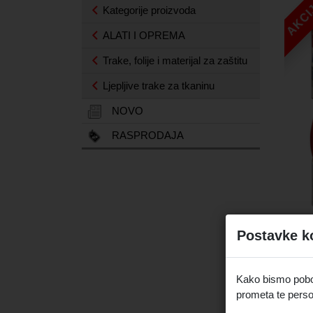
AKCI
Kategorije proizvoda
ALATI I OPREMA
Trake, folije i materijal za zaštitu
Ljepljive trake za tkaninu
NOVO
RASPRODAJA
Postavke k
Kako bismo pobolj
prometa te perso