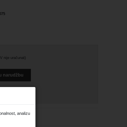
075
V nije uračunat)
u narudžbu
onalnost, analizu