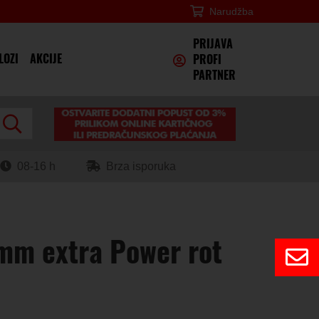
Narudžba
×
PRIJAVA
LOZI
AKCIJE
PROFI
PARTNER
08-16 h
Brza isporuka
mm extra Power rot