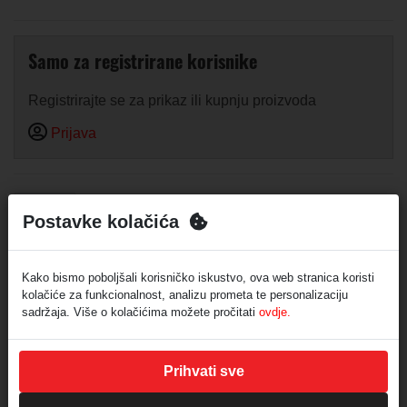
Samo za registrirane korisnike
Registrirajte se za prikaz ili kupnju proizvoda
Prijava
Opis
Postavke kolačića
Preporučuje se za upozorenja i sigurnosne primjene.
Kako bismo poboljšali korisničko iskustvo, ova web stranica koristi
Traka za označavanje u žuto-crnoj boji dimenzija 50
kolačiće za funkcionalnost, analizu prometa te personalizaciju
mm x 100 m predstavlja učinkovito rješenje za
sadržaja. Više o kolačićima možete pročitati
ovdje.
privremeno ili trajno vizualno upozoravanje na
opasnosti i zabranjene zone. Namijenjena je za
označavanje gradilišta, industrijskih objekata,
Prihvati sve
skladišta, mjesta izvođenja radova, sportskih i javnih