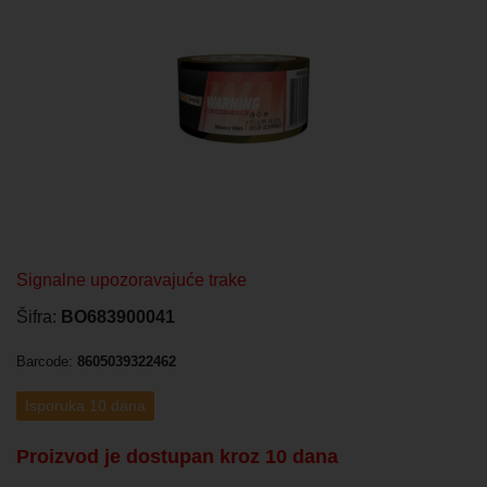
Signalne upozoravajuće trake
Šifra:
BO683900041
Barcode:
8605039322462
Isporuka 10 dana
Proizvod je dostupan kroz 10 dana