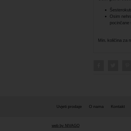
Šesterokutn
Osim nehrđ
pocinčane š
Min. količina za
Uvjeti prodaje
O nama
Kontakt
web by NIVAGO