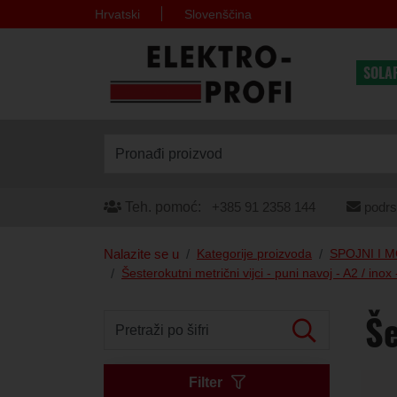
Hrvatski
Slovenščina
SOLA
Pronađi proizvod
Teh. pomoć:
+385 91 2358 144
podrs
Nalazite se u
Kategorije proizvoda
SPOJNI I 
Šesterokutni metrični vijci - puni navoj - A2 / ino
Še
Pretraži po šifri
Filter