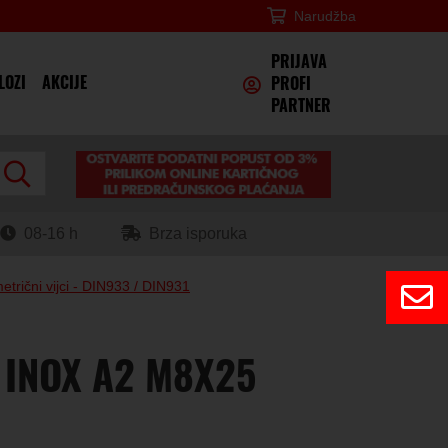
Narudžba
×
PRIJAVA
LOZI
AKCIJE
PROFI
PARTNER
08-16 h
Brza isporuka
etrični vijci - DIN933 / DIN931
, INOX A2 M8X25