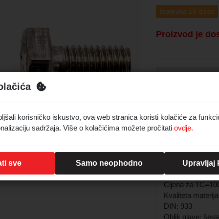
Isporuka 10 dana
Proizvod je do
Samo za regis
olačića
Registrirajte se
šali korisničko iskustvo, ova web stranica koristi kolačiće za funkci
Prijava
nalizaciju sadržaja. Više o kolačićima možete pročitati
ovdje.
Opis
ti sve
Samo neophodno
Upravljaj
Cijena za 1C=1
Kvaliteta materija
DIN: 933
Oblik glave: šest