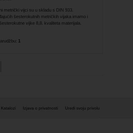
i metrički vijci su u skladu s DIN 933.
ajućih šesterokutnih metričkih vijaka imamo i
esterokutne vijke 8,8. kvaliteta materijala.
 narudžbu:
1
Katalozi
Izjava o privatnosti
Uredi svoju privolu