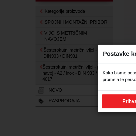
Kategorije proizvoda
SPOJNI I MONTAŽNI PRIBOR
VIJCI S METRIČNIM
NAVOJEM
Šesterokutni metrični vijci -
Postavke k
DIN933 / DIN931
Šesterokutni metrični vijci - puni
Kako bismo pobolj
navoj - A2 / inox - DIN 933 / ISO
4017
prometa te perso
NOVO
RASPRODAJA
Prihva