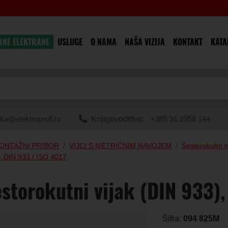
RNE ELEKTRANE
USLUGE
O NAMA
NAŠA VIZIJA
KONTAKT
KATA
ka@elektroprofi.hr
Knjigovodstvo:
+385 91 2358 144
MONTAŽNI PRIBOR
VIJCI S METRIČNIM NAVOJEM
Šesterokutni m
x - DIN 933 / ISO 4017
storokutni vijak (DIN 933)
Šifra:
094 825M