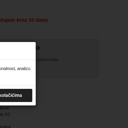
stupan kroz 10 dana
trirane korisnike
 za prikaz ili kupnju proizvoda
onalnost, analizu
 kolačićima
00kom
la: A2
erokut