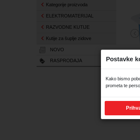
Kategorije proizvoda
ELEKTROMATERIJAL
RAZVODNE KUTIJE
Kutije za šuplje zidove
NOVO
Postavke k
RASPRODAJA
Kako bismo pobolj
prometa te perso
Prihva