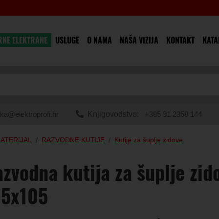
RNE ELEKTRANE
USLUGE
O NAMA
NAŠA VIZIJA
KONTAKT
KATA
ka@elektroprofi.hr
Knjigovodstvo:
+385 91 2358 144
ATERIJAL
RAZVODNE KUTIJE
Kutije za šuplje zidove
zvodna kutija za šuplje zi
05x105