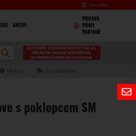
Narudžba
×
PRIJAVA
LOZI
AKCIJE
PROFI
PARTNER
08-16 h
Brza isporuka
dove s poklopcem SM