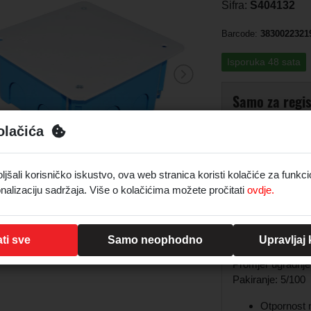
Šifra:
S404132
Barcode:
3830022321
Isporuka 48 sata
Samo za regis
olačića
Registrirajte se
Prijava
šali korisničko iskustvo, ova web stranica koristi kolačiće za funkci
nalizaciju sadržaja. Više o kolačićima možete pročitati
ovdje.
Opis
ti sve
Samo neophodno
Upravljaj
Dubina: 50mm
Promjer ugradnj
Pakiranje: 5/100
Otpornost 