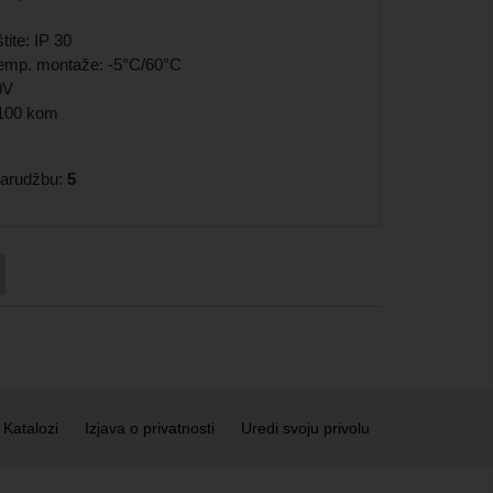
tite: IP 30
emp. montaže: -5°C/60°C
0V
 100 kom
 narudžbu:
5
Katalozi
Izjava o privatnosti
Uredi svoju privolu