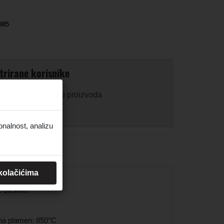
985
trirane korisnike
 za prikaz ili kupnju proizvoda
onalnost, analizu
 kolačićima
e: 105mm
na plamen: 850°C