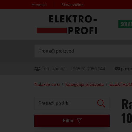
Hrvatski
Slovenščina
SOLA
Pronađi proizvod
Teh. pomoć:
+385 91 2358 144
podrs
Nalazite se u
Kategorije proizvoda
ELEKTROM
Ra
Pretraži po šifri
1
Filter