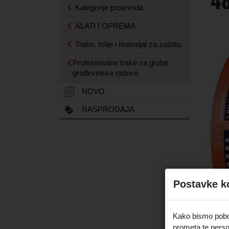
4
Kategorije proizvoda
ALATI I OPREMA
Trake, folije i materijal za zaštitu
Profesionalne trake za grube
građevinske radove
NOVO
RASPRODAJA
Postavke k
Kako bismo pobolj
prometa te perso