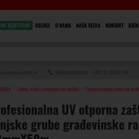
RNE ELEKTRANE
USLUGE
O NAMA
NAŠA VIZIJA
KONTAKT
KATA
ka@elektroprofi.hr
Knjigovodstvo:
+385 91 2358 144
PREMA
Trake, folije i materijal za zaštitu
Profesionalne trake za gr
ofesionalna UV otporna zašt
njske grube građevinske r