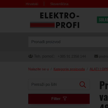
Hrvatski
Slovenščina
SOLA
Pronađi proizvod
Teh. pomoć:
+385 91 2358 144
podrs
Nalazite se u
Kategorije proizvoda
ALATI I O
Pr
Pretraži po šifri
va
Filter