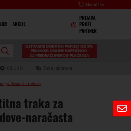
Narudžba
×
PRIJAVA
LOZI
AKCIJE
PROFI
PARTNER
08-16 h
Brza isporuka
ube građevinske radove
itna traka za
adove-naračasta