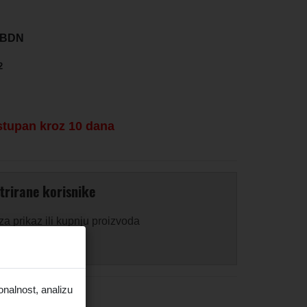
N BDN
2
stupan kroz 10 dana
trirane korisnike
 za prikaz ili kupnju proizvoda
onalnost, analizu