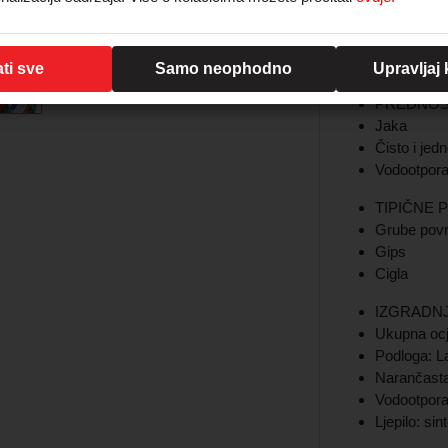
Dužina: 50m
Širina: 48mm
ti sve
Samo neophodno
Upravljaj
PREDNOST
Jaka
Čisto i jed
Vodootpor
TIPIČNE 
Grube povr
Gips
Cigla
IZGRADN
Ukupna ocj
Podloga: L
Narančasta
Vodootpor
Ljepilo: si