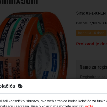
8mmX50m
Šifra:
03-1-03-E
Barcode:
5,90776E+1
Isporuka 10 dana
Proizvod je do
Samo za regis
Registrirajte se
olačića
Prijava
šali korisničko iskustvo, ova web stranica koristi kolačiće za funkci
nalizaciju sadržaja. Više o kolačićima možete pročitati
ovdje.
Opis