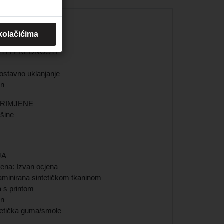
 kolačićima
I I PREDNOSTI
nostavno uklanjanje
an
PRIMJENE
šine
JA
ena: Izvan ocjena
aminirana sintetičkom tkaninom
 s printom
an
ntetička guma/smole