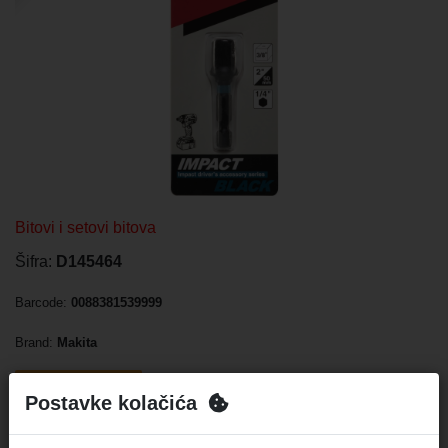
Bitovi i setovi bitova
Šifra:
D145464
Barcode:
0088381539999
Brand:
Makita
Isporuka 10 dana
Postavke kolačića