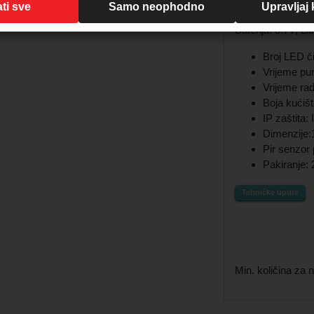
ti sve
Samo neophodno
Upravljaj
Razina osvjetljen
Baterija: 3.7V, 
Broj LED č
Vrijeme pu
Vrijeme rad
Boja kućiš
IP zaštita:
Dimenzije
Pir senzor
Pakiranje:
Tehničke upute
Min. količina za