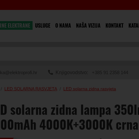
RNE ELEKTRANE
USLUGE
O NAMA
NAŠA VIZIJA
KONTAKT
KATA
ka@elektroprofi.hr
Knjigovodstvo:
+385 91 2358 144
LED SOLARNA RASVJETA
LED solarna zidna rasvjeta
D solarna zidna lampa 350l
200mAh 4000K+3000K crna