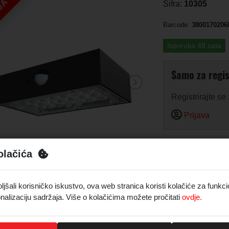
JA
Šifra:
10305
Barcode:
3800170206
Isporuka 48 sata
Samo za regis
Registrirajte se
Prijava
olačića
Opis
Tehni
Narudžba 1kom 
šali korisničko iskustvo, ova web stranica koristi kolačiće za funkci
Narudžba 4kom =
nalizaciju sadržaja. Više o kolačićima možete pročitati
ovdje.
Snaga: 3W
Boja svjetlosti: