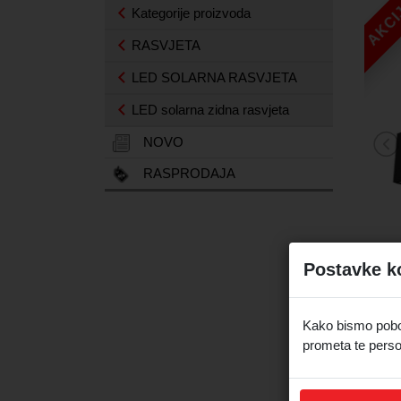
AKCI
Kategorije proizvoda
RASVJETA
LED SOLARNA RASVJETA
LED solarna zidna rasvjeta
NOVO
RASPRODAJA
Postavke k
Kako bismo pobolj
prometa te perso