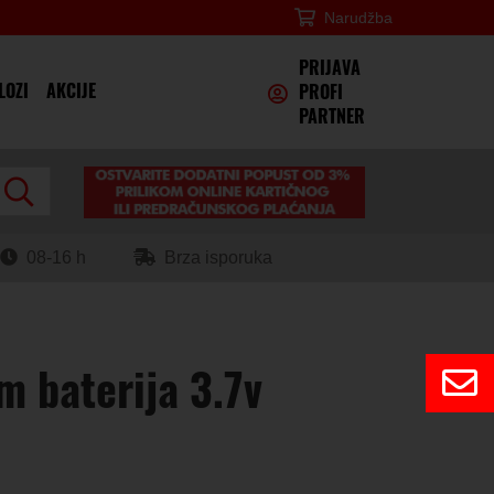
Narudžba
×
PRIJAVA
LOZI
AKCIJE
PROFI
PARTNER
08-16 h
Brza isporuka
m baterija 3.7v