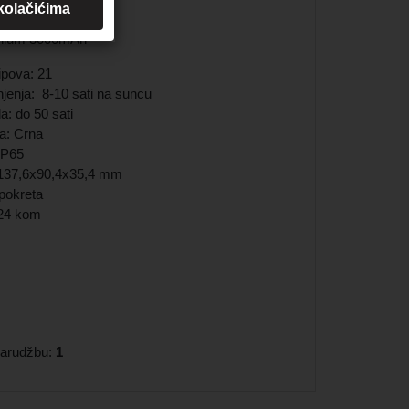
 kolačićima
ja: 350lm
Lithium 3000mAh
ipova: 21
njenja: 8-10 sati na suncu
a: do 50 sati
ta: Crna
 IP65
:137,6x90,4x35,4 mm
 pokreta
 24 kom
 narudžbu:
1