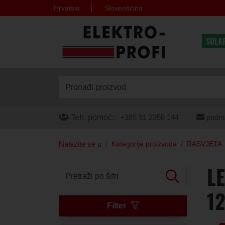
Hrvatski
Slovenščina
SOLA
Pronađi proizvod
Teh. pomoć:
+385 91 2358 144
podrs
Nalazite se u
Kategorije proizvoda
RASVJETA
LE
Pretraži po šifri
1
Filter