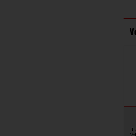
V
Ti
Ve