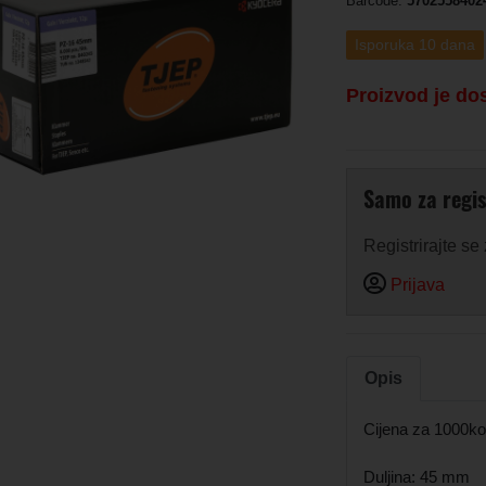
Barcode:
5702558402
Isporuka 10 dana
Proizvod je do
Samo za regis
Registrirajte se
Prijava
Opis
Cijena za 1000k
Duljina: 45 mm