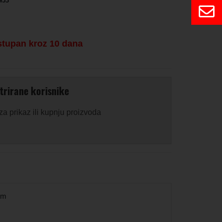
453
stupan kroz 10 dana
trirane korisnike
 za prikaz ili kupnju proizvoda
om