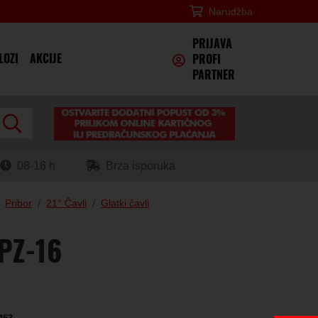
Narudžba
×
PRIJAVA
LOZI
AKCIJE
PROFI
PARTNER
08-16 h
Brza isporuka
Pribor
21° Čavli
Glatki čavli
 PZ-16