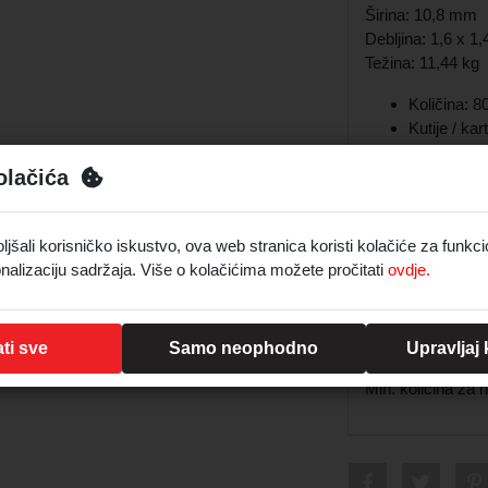
Širina: 10,8 mm
Debljina: 1,6 x 
Težina: 11,44 kg
Količina: 
Kutije / ka
Završna ob
olačića
CE-marked 
EN 14592 
šali korisničko iskustvo, ova web stranica koristi kolačiće za funkci
nalizaciju sadržaja. Više o kolačićima možete pročitati
ovdje.
Deklaracija
ti sve
Samo neophodno
Upravljaj
Min. količina za