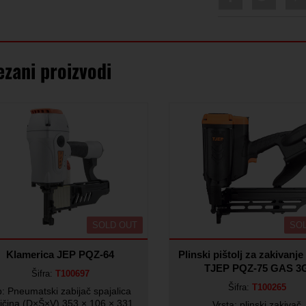
ezani proizvodi
SOLD OUT
SO
Klamerica JEP PQZ-64
Plinski pištolj za zakivanje
TJEP PQZ-75 GAS 3
Šifra:
T100697
Šifra:
T100265
p: Pneumatski zabijač spajalica
ličina (D×Š×V) 353 × 106 × 331
Vrsta: plinski zakivač