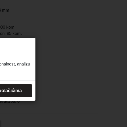
1,4 mm
8000 kom.
rton: 85 kom.
rada: Galv. 12µ+
according to:
/ EUROCODE 5
onalnost, analizu
 kolačićima
 narudžbu:
8