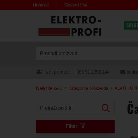
Hrvatski
Slovenščina
SOLA
Pronađi proizvod
Teh. pomoć:
+385 91 2358 144
podrs
Nalazite se u
Kategorije proizvoda
ALATI I O
Ča
Pretraži po šifri
Filter