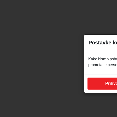
Postavke k
Kako bismo pobolj
prometa te perso
Prihva