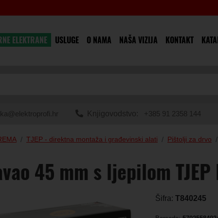
RNE ELEKTRANE
USLUGE
O NAMA
NAŠA VIZIJA
KONTAKT
KATA
ka@elektroprofi.hr
Knjigovodstvo:
+385 91 2358 144
PREMA
TJEP - direktna montaža i građevinski alati
Pištolji za drvo
vao 45 mm s ljepilom TJEP
Šifra:
T840245