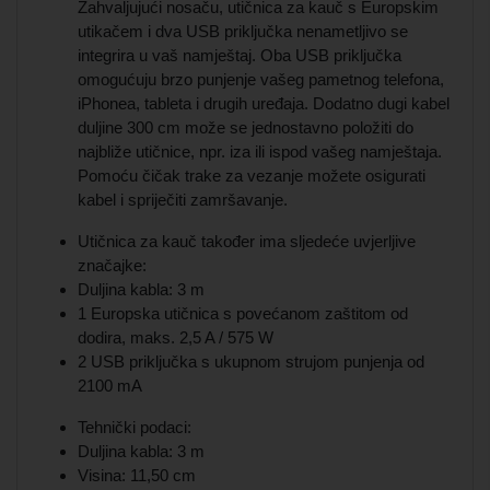
Zahvaljujući nosaču, utičnica za kauč s Europskim
utikačem i dva USB priključka nenametljivo se
integrira u vaš namještaj. Oba USB priključka
omogućuju brzo punjenje vašeg pametnog telefona,
iPhonea, tableta i drugih uređaja. Dodatno dugi kabel
duljine 300 cm može se jednostavno položiti do
najbliže utičnice, npr. iza ili ispod vašeg namještaja.
Pomoću čičak trake za vezanje možete osigurati
kabel i spriječiti zamršavanje.
Utičnica za kauč također ima sljedeće uvjerljive
značajke:
Duljina kabla: 3 m
1 Europska utičnica s povećanom zaštitom od
dodira, maks. 2,5 A / 575 W
2 USB priključka s ukupnom strujom punjenja od
2100 mA
Tehnički podaci:
Duljina kabla: 3 m
Visina: 11,50 cm