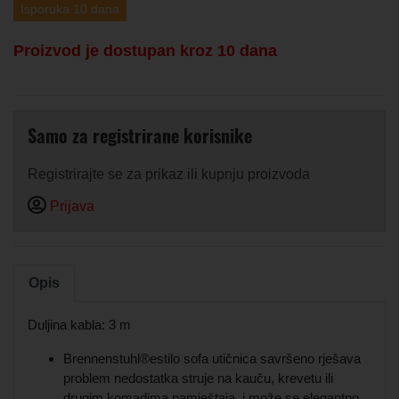
Isporuka 10 dana
Proizvod je dostupan kroz 10 dana
Samo za registrirane korisnike
Registrirajte se za prikaz ili kupnju proizvoda
Prijava
Opis
Duljina kabla: 3 m
Brennenstuhl®estilo sofa utičnica savršeno rješava
problem nedostatka struje na kauču, krevetu ili
drugim komadima namještaja, i može se elegantno