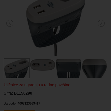
Utičnice za ugradnju u radne površine
Šifra:
B1150290
Barcode:
4007123669417