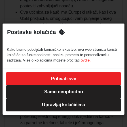
postaviti zahvaljujući nosaču.
Ova utičnica za kauč ima Europski utikač, kao i dva
USB priključka, omogućujući vam punjenje vašeg
pametnog telefona, tableta ili prijenosnog računala.
Trometarski priključni kabel može se diskretno
Postavke kolačića
postaviti iza ili ispod namještaja, olakšavajući
integraciju produžnog kabela u vaš životni prostor.
Ova utičnica za krevet omogućuje vam napajanje u
Kako bismo poboljšali korisničko iskustvo, ova web stranica koristi
kolačiće za funkcionalnost, analizu prometa te personalizaciju
neposrednoj blizini, tako da više ne morate dosezati
sadržaja. Više o kolačićima možete pročitati
ovdje.
iza kauča.
Sadržaj pakiranja: 1x brennenstuhl®estilo produžni
kabel za kauč s USB funkcijom punjenja (1x
Prihvati sve
Europski utikač / 2x USB) uključujući čičak trake za
vezanje kabela - u najboljoj kvaliteti od brennenstuhl-
Samo neophodno
a.
Upravljaj kolačićima
Utičnica za kauč omogućuje vam praktičan pristup
potrebnoj električnoj energiji dok sjedite na kauču -
za pametne telefone, tablete i još mnogo toga.