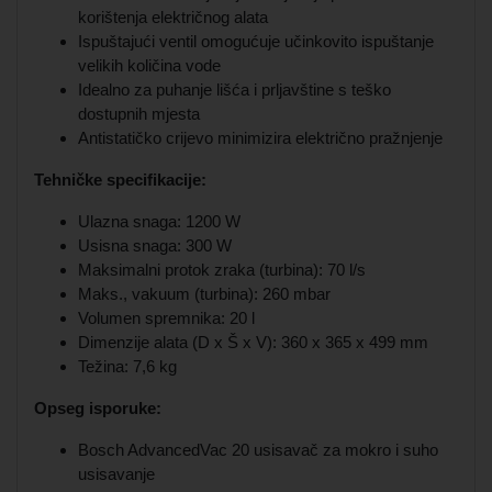
korištenja električnog alata
Ispuštajući ventil omogućuje učinkovito ispuštanje
velikih količina vode
Idealno za puhanje lišća i prljavštine s teško
dostupnih mjesta
Antistatičko crijevo minimizira električno pražnjenje
Tehničke specifikacije:
Ulazna snaga: 1200 W
Usisna snaga: 300 W
Maksimalni protok zraka (turbina): 70 l/s
Maks., vakuum (turbina): 260 mbar
Volumen spremnika: 20 l
Dimenzije alata (D x Š x V): 360 x 365 x 499 mm
Težina: 7,6 kg
Opseg isporuke:
Bosch AdvancedVac 20 usisavač za mokro i suho
usisavanje