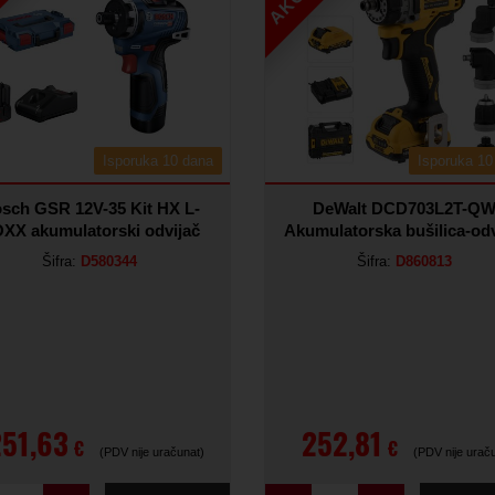
Isporuka 10 dana
Isporuka 10
sch GSR 12V-35 Kit HX L-
DeWalt DCD703L2T-Q
XX akumulatorski odvijač
Akumulatorska bušilica-odv
Šifra:
D580344
Šifra:
D860813
251,63
252,81
€
€
(PDV nije uračunat)
(PDV nije urač