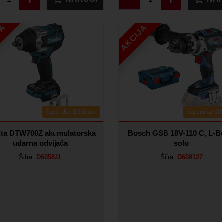
JA
AKCIJA
Isporuka 10 dana
Isporuka 10
ita DTW700Z akumulatorska
Bosch GSB 18V-110 C, L-B
udarna odvijača
solo
Šifra:
D605831
Šifra:
D608127