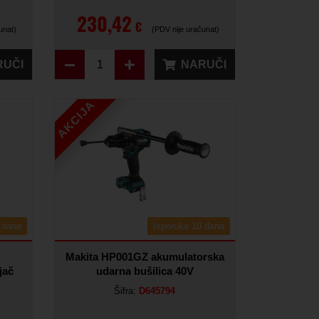
230,42
€
unat)
(PDV nije uračunat)
RUČI
NARUČI
AKCIJA
 dana
Isporuka 10 dana
C
Makita HP001GZ akumulatorska
jač
udarna bušilica 40V
Šifra:
D645794