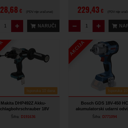
28,68
229,43
€
€
(PDV nije uračunat)
(PDV nije urač
NARUČI
NA
JA
AKCIJA
Isporuka 10 dana
Isporuka 10
Makita DHP492Z Akku-
Bosch GDS 18V-450 H
chlagbohrschrauber 18V
akumulatorski udarni odvi
Šifra:
D191636
Šifra:
D771094