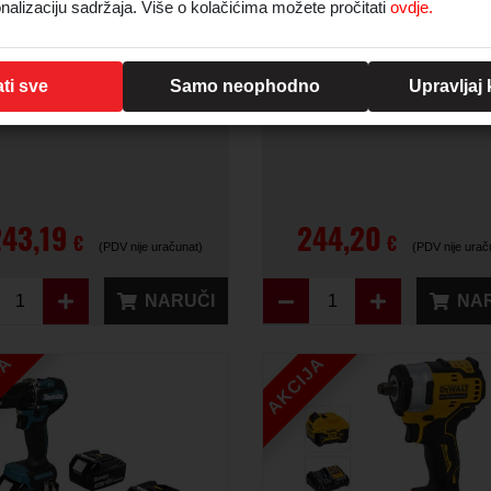
akita DHP490RFX3 Akku-
Bosch GSR 18V-45 (2x2,0
nalizaciju sadržaja. Više o kolačićima možete pročitati
ovdje.
Schlagbohrschrauber
82AC, L-kutija
Šifra:
D191531
Šifra:
D844587
ti sve
Samo neophodno
Upravljaj
243,19
244,20
€
€
(PDV nije uračunat)
(PDV nije urač
NARUČI
NA
JA
AKCIJA