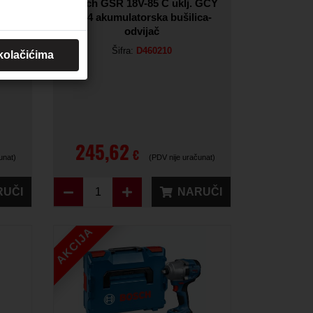
Ah,
Bosch GSR 18V-85 C uklj. GCY
30-4 akumulatorska bušilica-
odvijač
Šifra:
D460210
 kolačićima
245,62
€
unat)
(PDV nije uračunat)
RUČI
NARUČI
AKCIJA