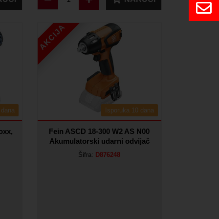
AKCIJA
 dana
Isporuka 10 dana
oxx,
Fein ASCD 18-300 W2 AS N00
Akumulatorski udarni odvijač
Šifra:
D876248