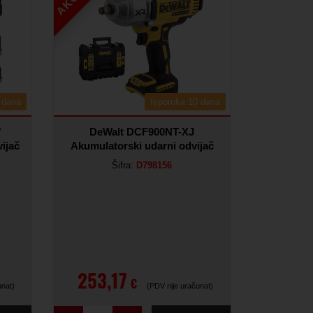
 dana
Isporuka 10 dana
W
DeWalt DCF900NT-XJ
ijač
Akumulatorski udarni odvijač
Šifra:
D798156
253,17
€
unat)
(PDV nije uračunat)