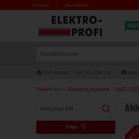
Hrvatski
Slovenščina
SOLA
Pronađi proizvod
Teh. pomoć:
+385 91 2358 144
podrs
Nalazite se u
Kategorije proizvoda
ALATI I O
Akk
Pretraži po šifri
Filter
AKCI