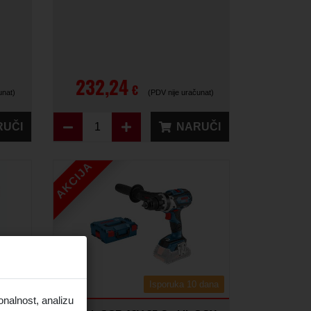
232,24
€
unat)
(PDV nije uračunat)
RUČI
NARUČI
AKCIJA
 dana
Isporuka 10 dana
onalnost, analizu