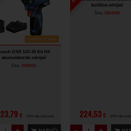
bušilica-odvijač
Šifra:
D654768
Isporuka 10 dana
osch GSR 12V-35 Kit HX
akumulatorski odvijač
Šifra:
D580351
23,79
224,53
€
€
(PDV nije uračunat)
(PDV nije urač
NARUČI
NA