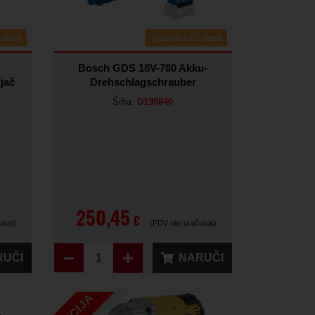
 dana
Isporuka 10 dana
Bosch GDS 18V-780 Akku-
jač
Drehschlagschrauber
Šifra:
D199840
250,45
€
unat)
(PDV nije uračunat)
RUČI
NARUČI
AKCIJA