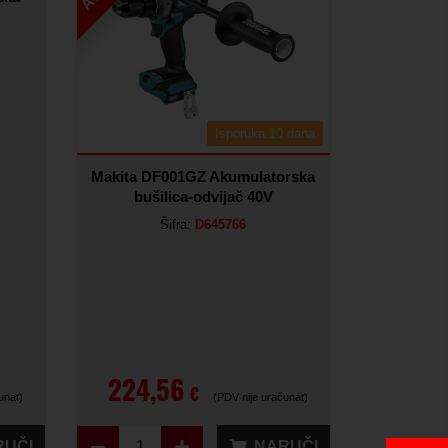
Isporuka 10 dana
Makita DF001GZ Akumulatorska
bušilica-odvijač 40V
Šifra:
D645766
224,56
€
unat)
(PDV nije uračunat)
RUČI
NARUČI