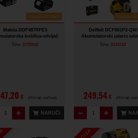
Isporuka 10 dana
Isporuka 10
Makita DDF487RFE3
DeWalt DCF901P2-QW
mulatorska bušilica-odvijač
Akumulatorski udarni odvi
Šifra:
D755918
Šifra:
D141152
47,20
249,54
€
€
(PDV nije uračunat)
(PDV nije urač
NARUČI
NA
JA
AKCIJA