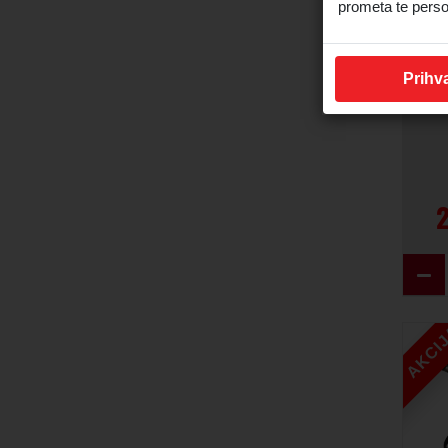
M
prometa te perso
Prihva
AKCI