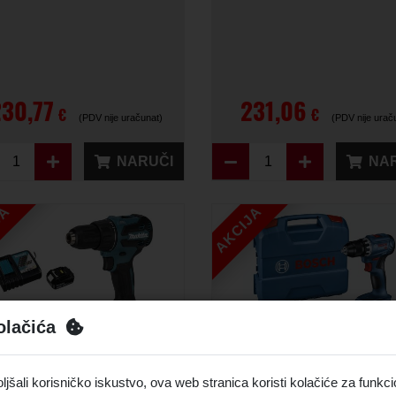
230,77
231,06
€
€
(PDV nije uračunat)
(PDV nije urač
NARUČI
NA
JA
AKCIJA
olačića
Isporuka 10 dana
Isporuka 10
šali korisničko iskustvo, ova web stranica koristi kolačiće za funkci