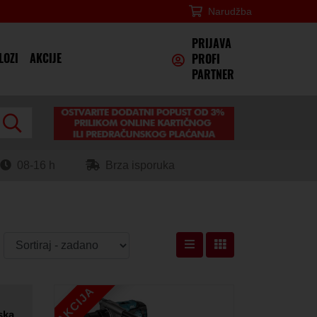
Narudžba
×
PRIJAVA
LOZI
AKCIJE
PROFI
PARTNER
08-16 h
Brza isporuka
AKCIJA
ska