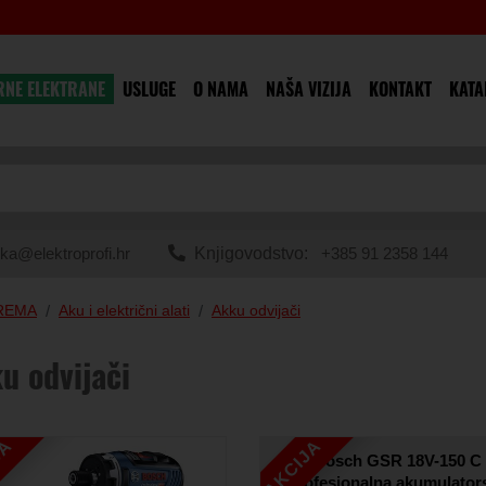
RNE ELEKTRANE
USLUGE
O NAMA
NAŠA VIZIJA
KONTAKT
KATA
ka@elektroprofi.hr
Knjigovodstvo:
+385 91 2358 144
PREMA
Aku i električni alati
Akku odvijači
u odvijači
JA
AKCIJA
Bosch GSR 18V-150 C
Profesionalna akumulator