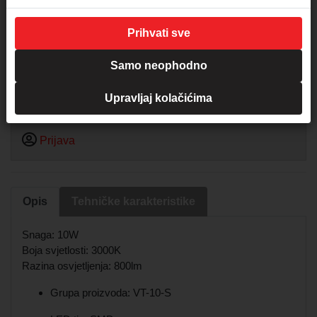
Proizvod je dostupan kroz 10 dana
Prihvati sve
Samo neophodno
Samo za registrirane korisnike
Upravljaj kolačićima
Registrirajte se za prikaz ili kupnju proizvoda
Prijava
Opis
Tehničke karakteristike
Snaga: 10W
Boja svjetlosti: 3000K
Razina osvjetljenja: 800lm
Grupa proizvoda: VT-10-S